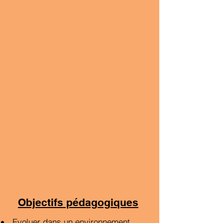
Objectifs pédagogiqu
es
Ev
oluer dans un
environnement