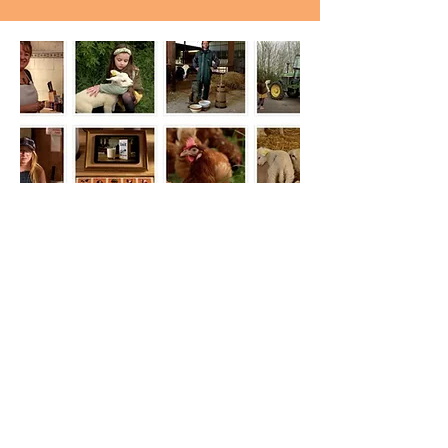
Delphine Lucas
Mon objectif est de susciter la
curiosité, l'apprentissage et
l'épanouissement des enfants à travers
les animations et spectacles